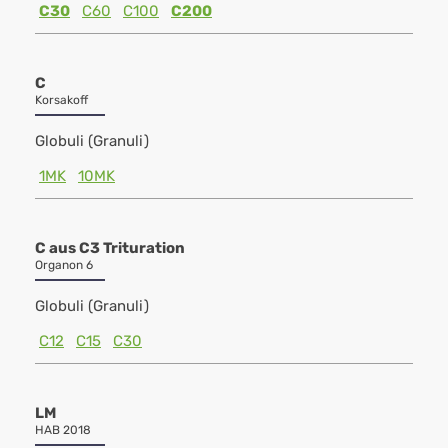
C30
C60
C100
C200
C
Korsakoff
Globuli (Granuli)
1MK
10MK
C aus C3 Trituration
Organon 6
Globuli (Granuli)
C12
C15
C30
LM
HAB 2018