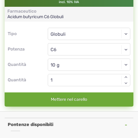
incl. 10% IVA
Farmaceutico
Acidum butyricum
C6
Globuli
Tipo
Tipo
Globuli
Potenza
C6
Globuli
Quantità
Quantità
Mettere nel carello
Pontenze disponibili