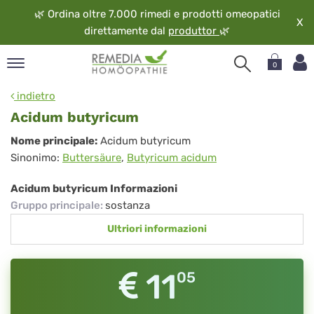
🌿
Ordina oltre 7.000 rimedi e prodotti omeopatici
X
direttamente dal
produttor
🌿
0
pand
indietro
ngua
Acidum butyricum
pand
Acidum
Nome principale:
Acidum butyricum
op
Sinonimo:
Buttersäure
,
Butyricum acidum
butyricum
pand
eopatia
Acidum butyricum Informazioni
pand
Gruppo principale
:
sostanza
vizio
Ultriori informazioni
pand
guardo
11
05