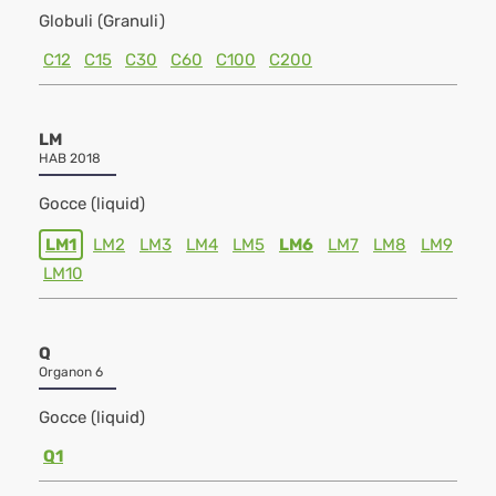
Globuli (Granuli)
C12
C15
C30
C60
C100
C200
LM
HAB 2018
Gocce (liquid)
LM1
LM2
LM3
LM4
LM5
LM6
LM7
LM8
LM9
LM10
Q
Organon 6
Gocce (liquid)
Q1