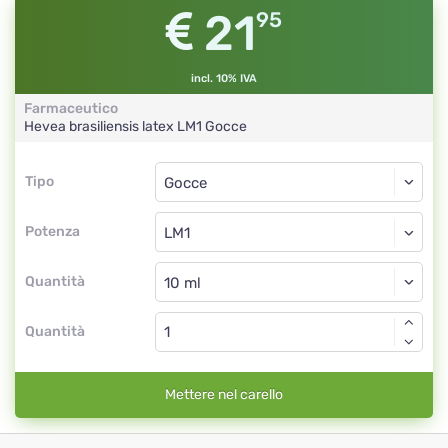
21
95
incl. 10% IVA
Farmaceutico
Hevea brasiliensis latex
LM1
Gocce
Tipo
Tipo
Gocce
Potenza
LM1
Gocce
Quantità
Quantità
Mettere nel carello