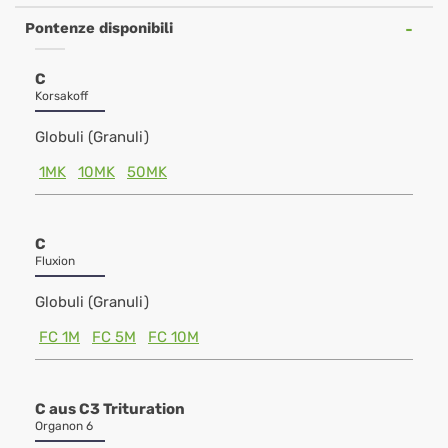
Pontenze disponibili
C
Korsakoff
Globuli (Granuli)
1MK
10MK
50MK
C
Fluxion
Globuli (Granuli)
FC 1M
FC 5M
FC 10M
C aus C3 Trituration
Organon 6