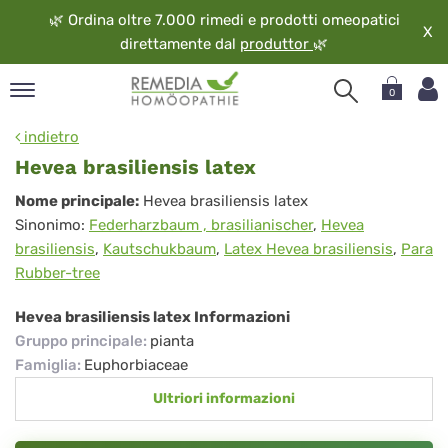
🌿
Ordina oltre 7.000 rimedi e prodotti omeopatici
X
direttamente dal
produttor
🌿
0
pand
indietro
ngua
Hevea brasiliensis latex
pand
Hevea
Nome principale:
Hevea brasiliensis latex
op
Sinonimo:
Federharzbaum , brasilianischer
,
Hevea
brasiliensis
pand
brasiliensis
,
Kautschukbaum
,
Latex Hevea brasiliensis
,
Para
eopatia
latex
Rubber-tree
pand
vizio
Hevea brasiliensis latex Informazioni
pand
Gruppo principale
:
pianta
guardo
Famiglia
:
Euphorbiaceae
Ultriori informazioni